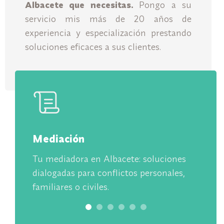
Albacete que necesitas.
Pongo a su
servicio mis más de 20 años de
experiencia y especialización prestando
soluciones eficaces a sus clientes.
Mediación
C
es
Tu mediadora en Albacete: soluciones
C
mo
dialogadas para conflictos personales,
h
.
familiares o civiles.
o